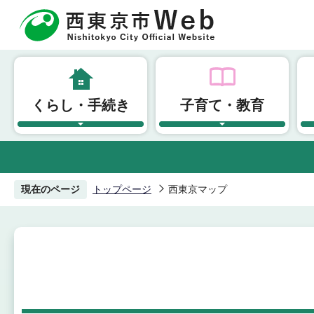
こ
の
ペ
ー
ジ
くらし・手続き
子育て・教育
の
先
頭
で
す
現在のページ
トップページ
西東京マップ