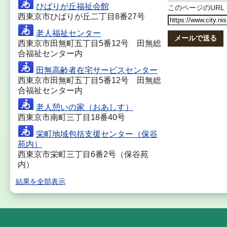
ひばりが丘福祉会館
このページのURL
西東京市ひばりが丘二丁目8番27号
老人福祉センター
メールで送る
西東京市田無町五丁目5番12号 田無総
合福祉センター内
田無高齢者在宅サービスセンター
西東京市田無町五丁目5番12号 田無総
合福祉センター内
老人憩いの家（おあしす）
西東京市南町三丁目18番40号
栄町地域包括支援センター（保谷
苑内）
西東京市栄町三丁目6番2号（保谷苑
内）
結果を全部表示