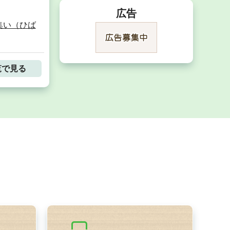
広告
集い（ひば
覧で見る