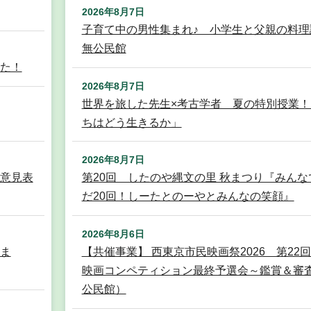
2026年8月7日
子育て中の男性集まれ♪ 小学生と父親の料理
無公民館
た！
2026年8月7日
世界を旅した先生×考古学者 夏の特別授業！
ちはどう生きるか」
2026年8月7日
意見表
第20回 したのや縄文の里 秋まつり『みんな
だ20回！しーたとのーやとみんなの笑顔』
2026年8月6日
ま
【共催事業】 西東京市民映画祭2026 第22
映画コンペティション最終予選会～鑑賞＆審
公民館）