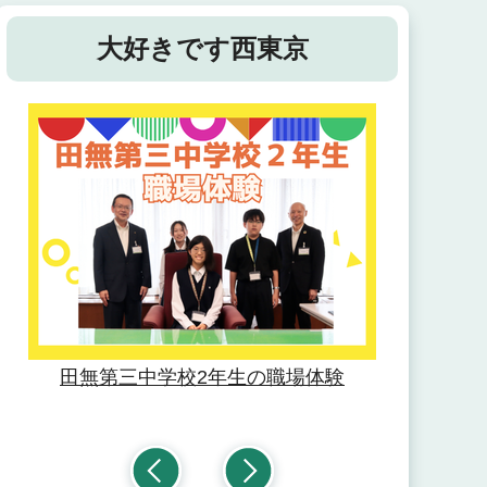
大好きです西東京
田無第三中
りビジ
たん
田無第三中学校2年生の職場体験