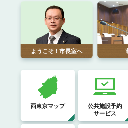
市
政
情
報
ようこそ！市長室へ
西東京マップ
公共施設予約
サービス