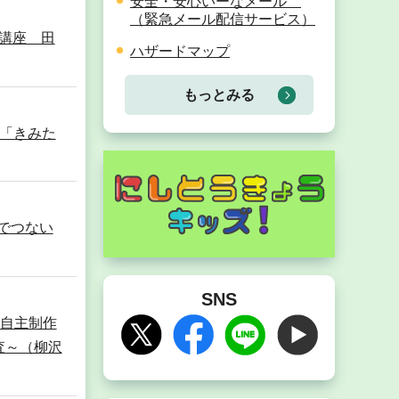
安全・安心いーなメール
（緊急メール配信サービス）
講座 田
ハザードマップ
もっとみる
「きみた
でつない
SNS
回自主制作
査～（柳沢