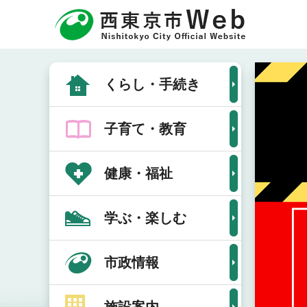
こ
の
ペ
本
ー
文
くらし・手続き
ジ
こ
の
こ
先
子育て・教育
か
頭
ら
で
健康・福祉
す
学ぶ・楽しむ
市政情報