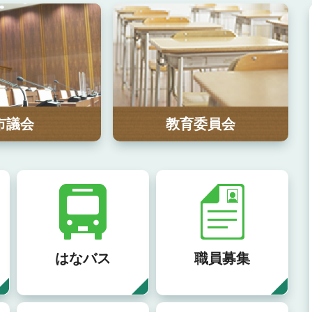
市議会
教育委員会
向台小学校の「えがおのひみつ 
はなバス
けんたい」
職員募集