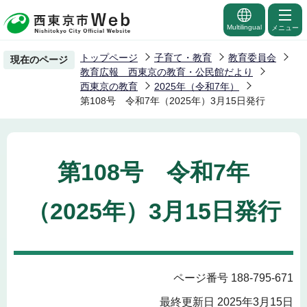
こ
の
Multilingual
メニュー
ペ
トップページ
子育て・教育
教育委員会
現在のページ
ー
教育広報 西東京の教育・公民館だより
ジ
西東京の教育
2025年（令和7年）
第108号 令和7年（2025年）3月15日発行
の
先
頭
で
第108号 令和7年
す
（2025年）3月15日発行
ページ番号 188-795-671
最終更新日 2025年3月15日