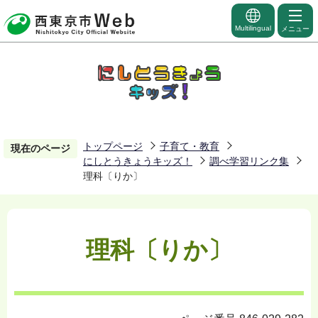
こ
の
Multilingual
メニュー
ペ
ー
ジ
の
先
頭
トップページ
子育て・教育
現在のページ
にしとうきょうキッズ！
調べ学習リンク集
で
理科〔りか〕
す
理科〔りか〕