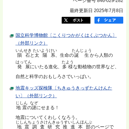
ページ番号 846-029-282
最終更新日 2025年7月8日
国立科学博物館〔こくりつかがくはくぶつかん〕
（外部リンク）
いんせき
たいようけい
たんじょう
隕石
と
太陽系
、生命の
誕生
から人類の
はってん
たよう
発展
にいたる進化、
多様
な動植物の世界など、
自然と科学のおもしろさでいっぱい。
地震キッズ探検隊〔ちきゅうきっずたんけんた
い〕（外部リンク）
じしん
なぞ
地震
の
謎
にせまる！
地震についてくわしくなろう。
じしんちょうさけんきゅうすいしんほんぶ
地震調査研究推進本部
のページで