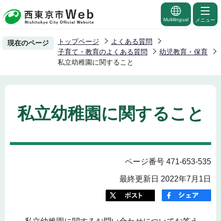
こ
の
Multilingual
メニュー
ペ
トップページ
よくある質問
現在のページ
ー
子育て・教育のよくある質問
幼児教育・保育
ジ
私立幼稚園に関すること
の
先
頭
私立幼稚園に関すること
で
す
ページ番号 471-653-535
最終更新日 2022年7月1日