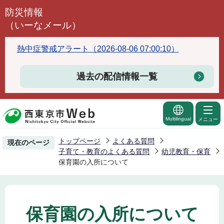
こ
防災情報
の
（いーなメール）
ペ
ー
熱中症警戒アラート（2026-08-06 07:00:10）
ジ
の
過去の配信情報一覧
先
頭
で
Multilingual
メニュー
す
トップページ
よくある質問
現在のページ
子育て・教育のよくある質問
幼児教育・保育
保育園の入所について
保育園の入所について