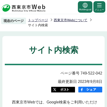
こ
の
Multilingual
メニュー
ペ
トップページ
西東京市Webについて
現在のページ
ー
サイト内検索
ジ
の
先
サイト内検索
頭
で
す
ページ番号 749-522-042
最終更新日 2023年9月8日
西東京市Webでは、Google検索をご利用いただけ