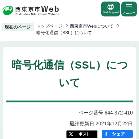
こ
の
Multilingual
メニュー
ペ
トップページ
西東京市Webについて
現在のページ
ー
暗号化通信（SSL）について
ジ
の
先
暗号化通信（SSL）につ
頭
で
いて
す
ページ番号 644-372-410
最終更新日 2021年12月22日