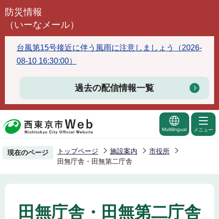
こ
防災情報
の
（いーなメール）
ペ
ー
台風第15号接近に伴う風雨に注意しましょう（2026-
ジ
08-10 16:30:00）
の
先
過去の配信情報一覧
頭
で
す
Multilingual
メニュー
トップページ
施設案内
市役所
現在のページ
田無庁舎・田無第二庁舎
田無庁舎・田無第二庁舎