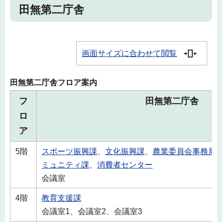
田無第二庁舎
画面サイズに合わせて閲覧
田無第二庁舎フロア案内
フ
田無第二庁舎
ロ
ア
5階
スポーツ振興課
、
文化振興課
、
農業委員会事務局
ミュニティ課
、
消費者センター
会議室
4階
教育支援課
会議室1、会議室2、会議室3