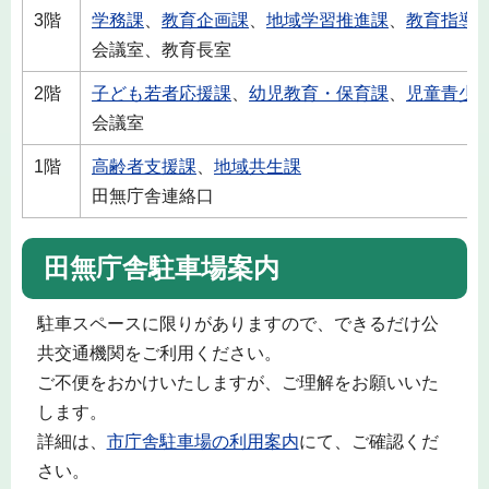
3階
学務課
、
教育企画課
、
地域学習推進課
、
教育指導
会議室、教育長室
2階
子ども若者応援課
、
幼児教育・保育課
、
児童青少
会議室
1階
高齢者支援課
、
地域共生課
田無庁舎連絡口
田無庁舎駐車場案内
駐車スペースに限りがありますので、できるだけ公
共交通機関をご利用ください。
ご不便をおかけいたしますが、ご理解をお願いいた
します。
詳細は、
市庁舎駐車場の利用案内
にて、ご確認くだ
さい。