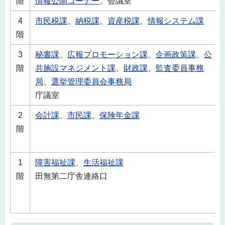
階
情報公開コーナー
、会議室
4
市民税課
、
納税課
、
資産税課
、
情報システム課
階
3
秘書課
、
広報プロモーション課
、
企画政策課
、
公
階
共施設マネジメント課
、
財政課
、
監査委員事務
局
、
選挙管理委員会事務局
庁議室
2
会計課
、
市民課
、
保険年金課
階
1
障害福祉課
、
生活福祉課
階
田無第二庁舎連絡口