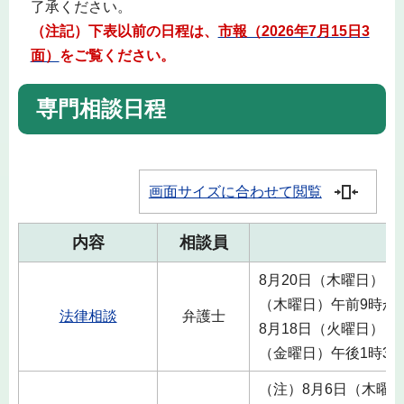
了承ください。
（注記）下表以前の日程は、
市報（2026年7
月15日3
面）
をご覧ください。
専門相談日程
画面サイズに合わせて閲覧
内容
相談員
日
8月20日（木曜日）・
（木曜日）午前9時か
法律相談
弁護士
8月18日（火曜日）・
（金曜日）午後1時30
（注）8月6日（木曜日