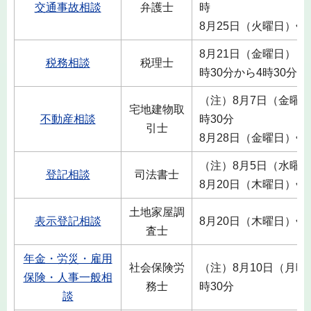
交通事故相談
弁護士
時
8月25日（火曜日）午
8月21日（金曜日）・
税務相談
税理士
時30分から4時30分
（注）8月7日（金曜日
宅地建物取
不動産相談
時30分
引士
8月28日（金曜日）午
（注）8月5日（水曜
登記相談
司法書士
8月20日（木曜日）午後
土地家屋調
表示登記相談
8月20日（木曜日）午後
査士
年金・労災・雇用
社会保険労
（注）8月10日（月曜
保険・人事一般相
務士
時30分
談