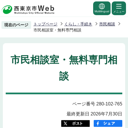
こ
の
Multilingual
メニュー
ペ
トップページ
くらし・手続き
市民相談
現在のページ
ー
市民相談室・無料専門相談
ジ
の
先
市民相談室・無料専門相
頭
で
談
す
ページ番号 280-102-765
最終更新日 2026年7月30日