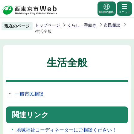
こ
の
Multilingual
メニュー
ペ
トップページ
くらし・手続き
市民相談
現在のページ
ー
生活全般
ジ
の
先
生活全般
頭
で
す
一般市民相談
関連リンク
地域福祉コーディネーターにご相談ください！