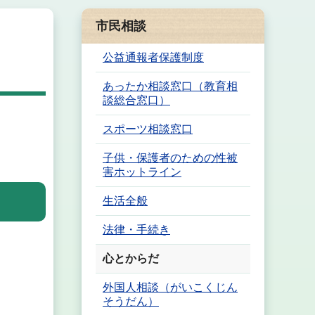
市民相談
公益通報者保護制度
あったか相談窓口（教育相
談総合窓口）
スポーツ相談窓口
子供・保護者のための性被
害ホットライン
生活全般
法律・手続き
心とからだ
外国人相談（がいこくじん
そうだん）