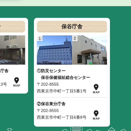
舎
保谷庁舎
二庁舎
①防災センター
保谷保健福祉総合センター
3号
〒202-8555
西東京市中町一丁目5番1号
②保谷東分庁舎
〒202-8555
西東京市中町一丁目6番8号