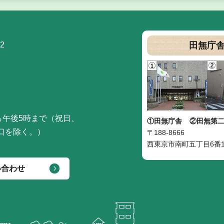
2
田無庁
ら午後5時まで（祝日、
①田無庁舎
②田無第
口を除く。）
〒188-8666
西東京市南町五丁目6番1
い合わせ