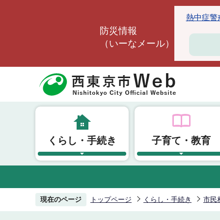
こ
熱中症警戒ア
の
防災情報
ペ
（いーなメール）
ー
ジ
の
先
頭
で
す
くらし・手続き
子育て・教育
現在のページ
トップページ
くらし・手続き
市民