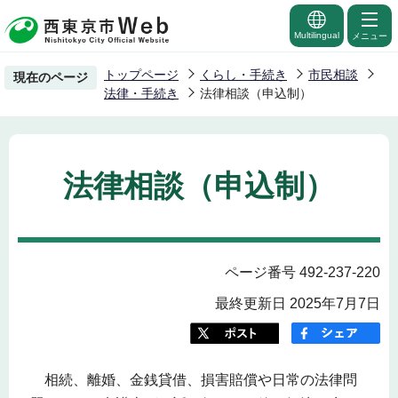
こ
の
Multilingual
メニュー
ペ
トップページ
くらし・手続き
市民相談
現在のページ
ー
法律・手続き
法律相談（申込制）
ジ
の
先
法律相談（申込制）
頭
で
す
ページ番号 492-237-220
最終更新日 2025年7月7日
相続、離婚、金銭貸借、損害賠償や日常の法律問