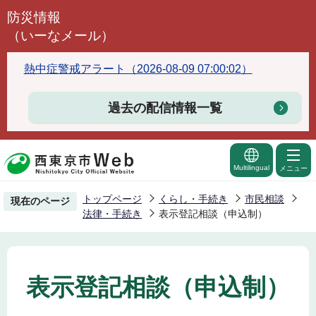
こ
防災情報
の
（いーなメール）
ペ
ー
熱中症警戒アラート（2026-08-09 07:00:02）
ジ
の
過去の配信情報一覧
先
頭
で
Multilingual
メニュー
す
トップページ
くらし・手続き
市民相談
現在のページ
法律・手続き
表示登記相談（申込制）
表示登記相談（申込制）