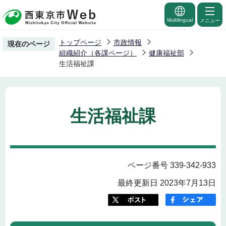
こ
の
Multilingual
メニュー
ペ
トップページ
市政情報
現在のページ
ー
組織紹介（各課ページ）
健康福祉部
ジ
生活福祉課
の
先
頭
生活福祉課
で
す
ページ番号 339-342-933
最終更新日 2023年7月13日