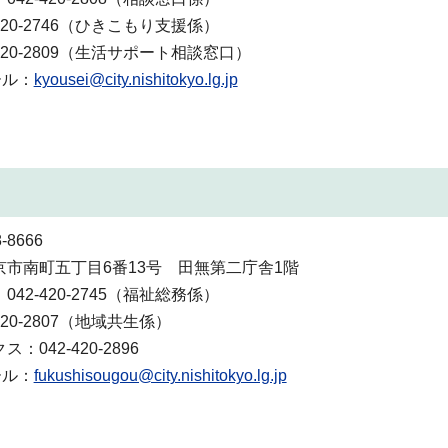
-420-2746（ひきこもり支援係）
-420-2809（生活サポート相談窓口）
ール：
kyousei@city.nishitokyo.lg.jp
-8666
京市南町五丁目6番13号 田無第二庁舎1階
042-420-2745（福祉総務係）
-420-2807（地域共生係）
ス：042-420-2896
ール：
fukushisougou@city.nishitokyo.lg.jp