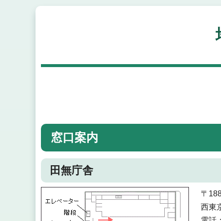
窓口案内
田無庁舎
〒188
西東
電話：