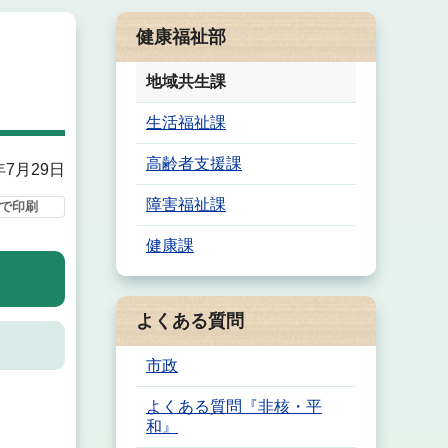
健康福祉部
地域共生課
生活福祉課
高齢者支援課
年7月29日
障害福祉課
で印刷
健康課
よくある質問
市政
よくある質問『非核・平
和』