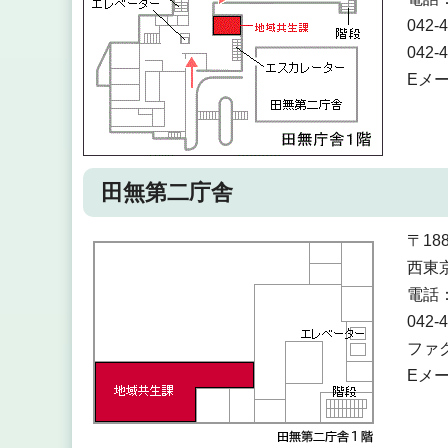
042
042
Eメ
田無第二庁舎
〒188
西東
電話：
042
ファク
Eメ