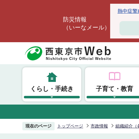
こ
熱中症警戒ア
の
防災情報
ペ
（いーなメール）
ー
ジ
の
先
頭
で
す
くらし・手続き
子育て・教育
現在のページ
トップページ
市政情報
組織紹介（