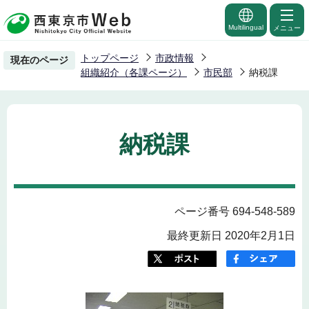
こ
の
Multilingual
メニュー
ペ
トップページ
市政情報
現在のページ
ー
組織紹介（各課ページ）
市民部
納税課
ジ
の
先
納税課
頭
で
す
ページ番号 694-548-589
最終更新日 2020年2月1日