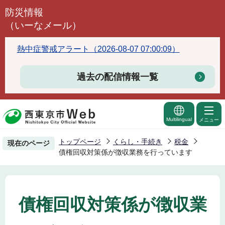
こ
防災情報
の
（いーなメール）
ペ
ー
熱中症警戒アラート（2026-08-07 07:00:09）
ジ
の
過去の配信情報一覧
先
頭
で
Multilingual
メニュー
す
トップページ
くらし・手続き
税金
現在のページ
債権回収対策係が徴収業務を行っています
債権回収対策係が徴収業