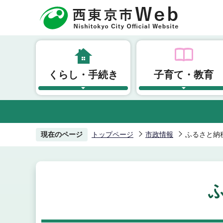
こ
の
ペ
ー
ジ
くらし・手続き
子育て・教育
の
先
頭
で
す
現在のページ
トップページ
市政情報
ふるさと納