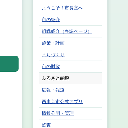
ようこそ！市長室へ
市の紹介
組織紹介（各課ページ）
施策・計画
まちづくり
市の財政
ふるさと納税
広報・報道
西東京市公式アプリ
情報公開・管理
監査