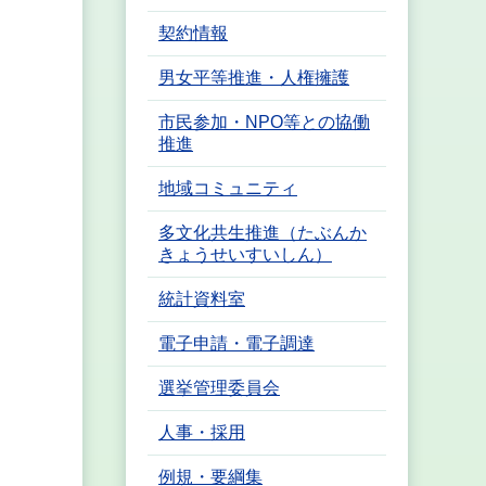
契約情報
男女平等推進・人権擁護
市民参加・NPO等との協働
推進
地域コミュニティ
多文化共生推進（たぶんか
きょうせいすいしん）
統計資料室
電子申請・電子調達
選挙管理委員会
人事・採用
例規・要綱集