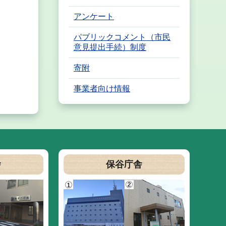
アンケート
パブリックコメント（市民
意見提出手続）制度
寄附
事業者向け情報
舎
保谷庁舎