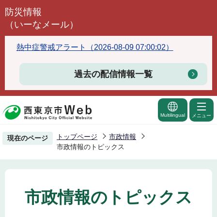
こ
防災情報
の
（いーなメール）
ペ
ー
熱中症警戒アラート（2026-08-09 07:00:02）
ジ
の
過去の配信情報一覧
先
頭
で
Multilingual
メニュー
す
トップページ
市政情報
現在のページ
市政情報のトピックス
市政情報のトピックス