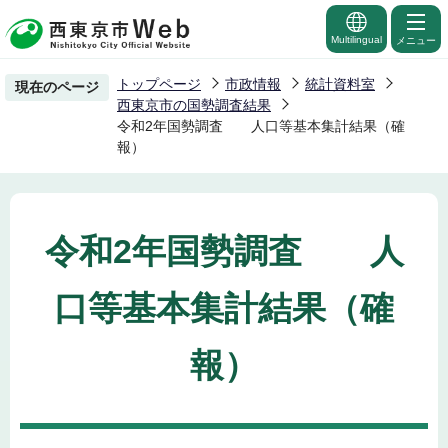
こ
の
Multilingual
メニュー
ペ
トップページ
市政情報
統計資料室
現在のページ
ー
西東京市の国勢調査結果
ジ
令和2年国勢調査 人口等基本集計結果（確
報）
の
先
頭
で
令和2年国勢調査 人
す
口等基本集計結果（確
報）