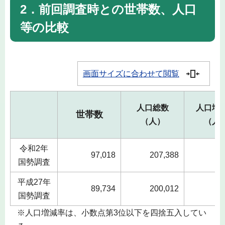
2．前回調査時との世帯数、人口
等の比較
画面サイズに合わせて閲覧
人口総数
人口増
世帯数
（人）
（人
令和2年
97,018
207,388
国勢調査
平成27年
89,734
200,012
国勢調査
※人口増減率は、小数点第3位以下を四捨五入してい