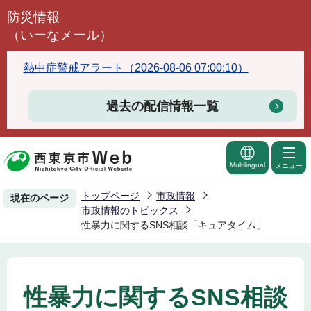
こ
防災情報
の
（いーなメール）
ペ
ー
熱中症警戒アラート（2026-08-06 07:00:10）
ジ
の
過去の配信情報一覧
先
頭
で
Multilingual
メニュー
す
トップページ
市政情報
現在のページ
市政情報のトピックス
性暴力に関するSNS相談「キュアタイム」
性暴力に関するSNS相談