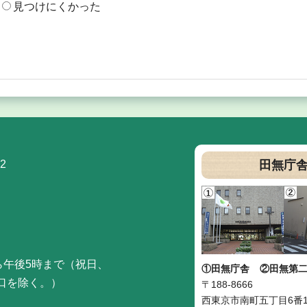
見つけにくかった
2
田無庁
ら午後5時まで（祝日、
①田無庁舎
②田無第
口を除く。）
〒188-8666
西東京市南町五丁目6番1