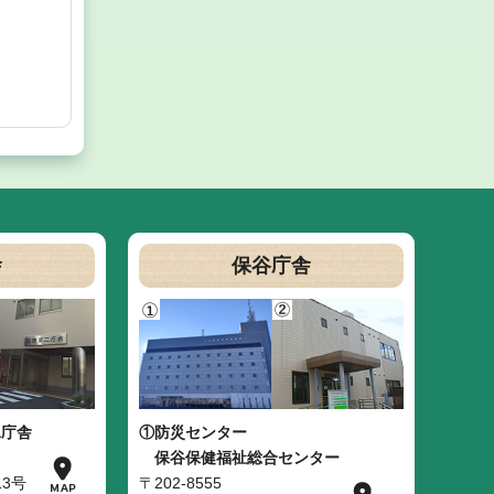
舎
保谷庁舎
二庁舎
①防災センター
保谷保健福祉総合センター
3号
〒202-8555