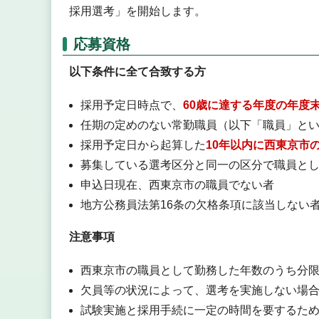
採用選考」を開始します。
応募資格
以下条件に全て合致する方
採用予定日時点で、
60歳に達する年度の年度
任期の定めのない常勤職員（以下「職員」と
採用予定日から起算した
10年以内に西東京市
募集している選考区分と同一の区分で職員と
申込日現在、西東京市の職員でない者
地方公務員法第16条の欠格条項に該当しない
注意事項
西東京市の職員として勤務した年数のうち分
欠員等の状況によって、選考を実施しない場
試験実施と採用手続に一定の時間を要するた