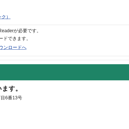
ンク）
 Readerが必要です。
ロードできます。
rのダウンロードへ
います。
目6番13号