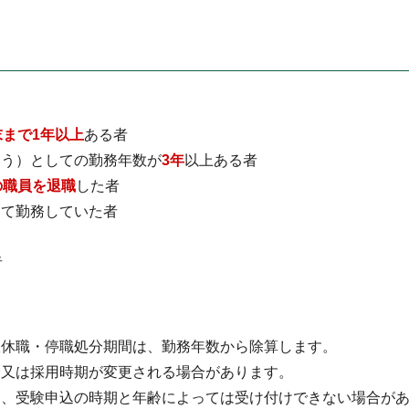
末まで1年以上
ある者
いう）としての勤務年数が
3年
以上ある者
の職員を退職
した者
して勤務していた者
者
限休職・停職処分期間は、勤務年数から除算します。
合又は採用時期が変更される場合があります。
め、受験申込の時期と年齢によっては受け付けできない場合が