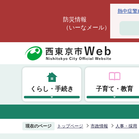
こ
熱中症警戒ア
の
防災情報
ペ
（いーなメール）
ー
ジ
の
先
頭
で
す
くらし・手続き
子育て・教育
現在のページ
トップページ
市政情報
人事・採用