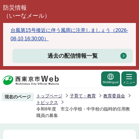
こ
防災情報
の
（いーなメール）
ペ
ー
台風第15号接近に伴う風雨に注意しましょう（2026-
ジ
08-10 16:30:00）
の
先
過去の配信情報一覧
頭
で
す
Multilingual
メニュー
トップページ
子育て・教育
教育委員会
現在のページ
トピックス
令和8年度 市立小学校・中学校の臨時的任用教
職員の募集