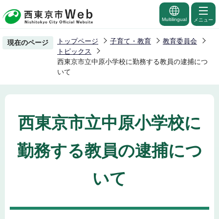
こ
の
Multilingual
メニュー
ペ
トップページ
子育て・教育
教育委員会
現在のページ
ー
トピックス
ジ
西東京市立中原小学校に勤務する教員の逮捕につ
いて
の
先
頭
で
西東京市立中原小学校に
す
勤務する教員の逮捕につ
いて