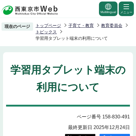
こ
の
Multilingual
メニュー
ペ
トップページ
子育て・教育
教育委員会
現在のページ
ー
トピックス
ジ
学習用タブレット端末の利用について
の
先
頭
学習用タブレット端末の
で
す
利用について
ページ番号 158-830-491
最終更新日 2025年12月24日