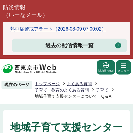
こ
防災情報
の
（いーなメール）
ペ
ー
熱中症警戒アラート（2026-08-09 07:00:02）
ジ
の
過去の配信情報一覧
先
頭
で
Multilingual
メニュー
す
トップページ
よくある質問
現在のページ
子育て・教育のよくある質問
子育て
地域子育て支援センターについて Q＆A
地域子育て支援センター