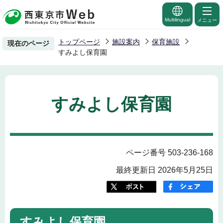
こ
の
Multilingual
メニュー
ペ
トップページ
施設案内
保育施設
現在のページ
ー
すみよし保育園
ジ
の
先
すみよし保育園
頭
で
す
ページ番号 503-236-168
最終更新日 2026年5月25日
すみよし保育園