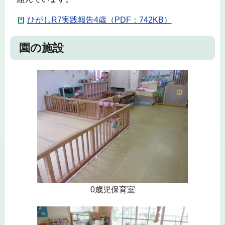
ひがしR7実践報告4歳（PDF：742KB）
園の施設
0歳児保育室