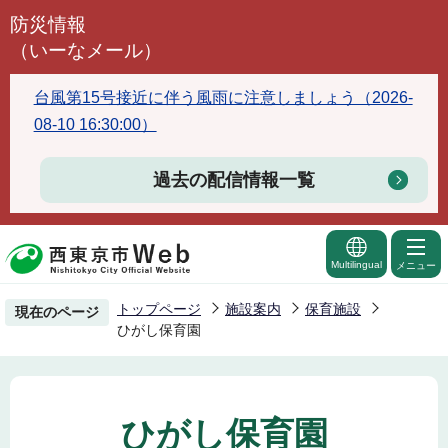
こ
防災情報
の
（いーなメール）
ペ
ー
台風第15号接近に伴う風雨に注意しましょう（2026-
ジ
08-10 16:30:00）
の
先
過去の配信情報一覧
頭
で
す
Multilingual
メニュー
トップページ
施設案内
保育施設
現在のページ
ひがし保育園
ひがし保育園