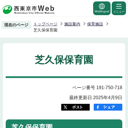
こ
の
Multilingual
メニュー
ペ
トップページ
施設案内
保育施設
現在のページ
ー
芝久保保育園
ジ
の
先
芝久保保育園
頭
で
す
ページ番号 191-750-718
最終更新日 2025年4月9日
芝久保保育園