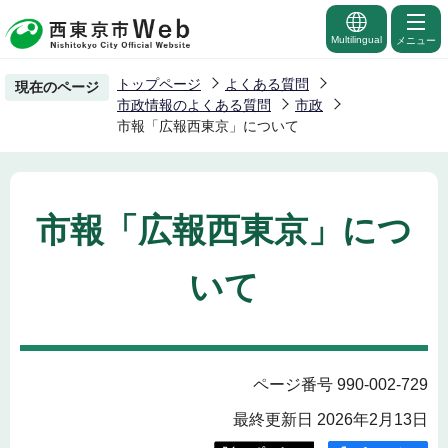
こ
の
Multilingual
メニュー
ペ
トップページ
よくある質問
現在のページ
ー
市政情報のよくある質問
市政
ジ
市報「広報西東京」について
の
先
頭
市報「広報西東京」につ
で
す
いて
ページ番号 990-002-729
最終更新日 2026年2月13日