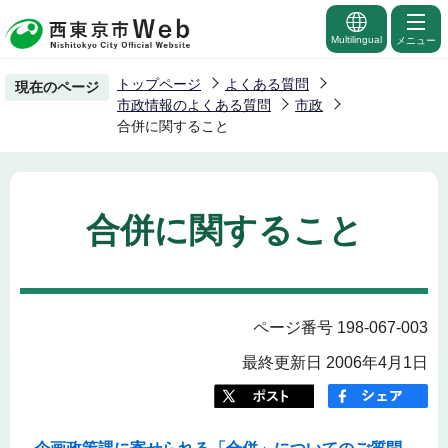
こ
の
Multilingual
メニュー
ペ
トップページ
よくある質問
現在のページ
ー
市政情報のよくある質問
市政
ジ
合併に関すること
の
先
頭
合併に関すること
で
す
ページ番号 198-067-003
最終更新日 2006年4月1日