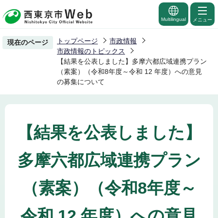
こ
の
Multilingual
メニュー
ペ
トップページ
市政情報
現在のページ
ー
市政情報のトピックス
ジ
【結果を公表しました】多摩六都広域連携プラン
（素案）（令和8年度～令和 12 年度）への意見
の
の募集について
先
頭
で
す
【結果を公表しました】
多摩六都広域連携プラン
（素案）（令和8年度～
令和 12 年度）への意見