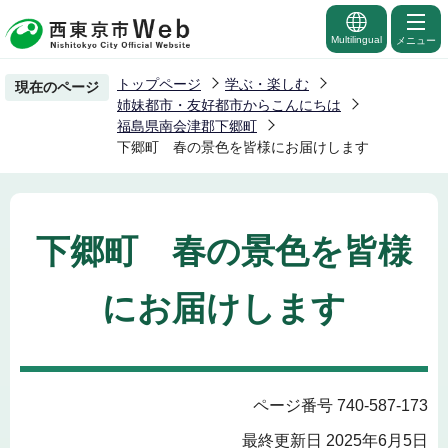
こ
の
Multilingual
メニュー
ペ
トップページ
学ぶ・楽しむ
現在のページ
ー
姉妹都市・友好都市からこんにちは
ジ
福島県南会津郡下郷町
下郷町 春の景色を皆様にお届けします
の
先
頭
で
下郷町 春の景色を皆様
す
にお届けします
ページ番号 740-587-173
最終更新日 2025年6月5日