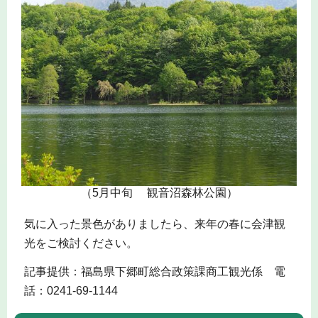
（5月中旬 観音沼森林公園）
気に入った景色がありましたら、来年の春に会津観
光をご検討ください。
記事提供：福島県下郷町総合政策課商工観光係 電
話：0241-69-1144