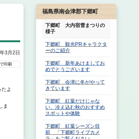
福島県南会津郡下郷町
下郷町 大内宿雪まつりの
様子
下郷町 観光PRキャラクタ
ーのご紹介
6年3月2日
下郷町 新年あけましてお
で印刷
めでとうございます
下郷町 会津に冬がやって
きています
ったよ
下郷町 紅葉だけじゃな
しま
い、冷え込む秋のおすすめ
スポットや体験
下郷町 紅葉シーズン目
前 「下郷町ライブカメ
ラ」をご覧ください