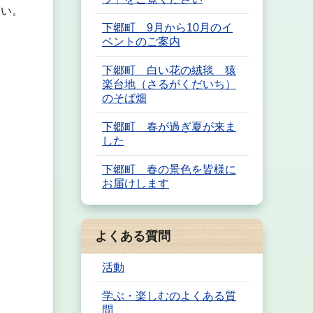
さい。
下郷町 9月から10月のイ
ベントのご案内
下郷町 白い花の絨毯 猿
楽台地（さるがくだいち）
のそば畑
下郷町 春が過ぎ夏が来ま
した
下郷町 春の景色を皆様に
お届けします
よくある質問
活動
学ぶ・楽しむのよくある質
問