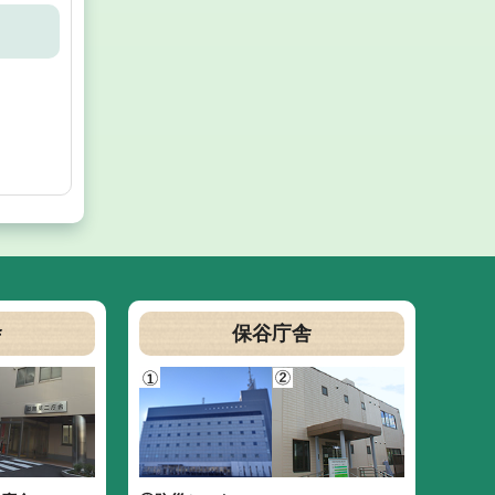
舎
保谷庁舎