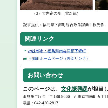
（3）大内宿の夜（雪灯籠）
記事提供：福島県下郷町総合政策課商工観光係 電話：0
関連リンク
姉妹都市：福島県南会津郡下郷町
下郷町ホームページ（外部リンク）
お問い合わせ
このページは、
文化振興課
が担当
田無第二庁舎 〒188-8666 西東京市南町五丁目
電話：042-420-2817