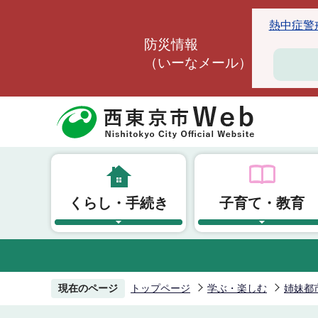
こ
熱中症警戒ア
の
防災情報
ペ
（いーなメール）
ー
ジ
の
先
頭
で
す
くらし・手続き
子育て・教育
現在のページ
トップページ
学ぶ・楽しむ
姉妹都