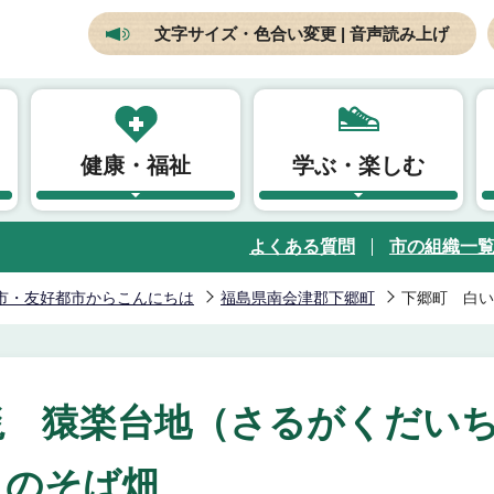
文字サイズ・色合い変更 | 音声読み上げ
健康・福祉
学ぶ・楽しむ
よくある質問
市の組織一
市・友好都市からこんにちは
福島県南会津郡下郷町
下郷町 白い
毯 猿楽台地（さるがくだい
のそば畑