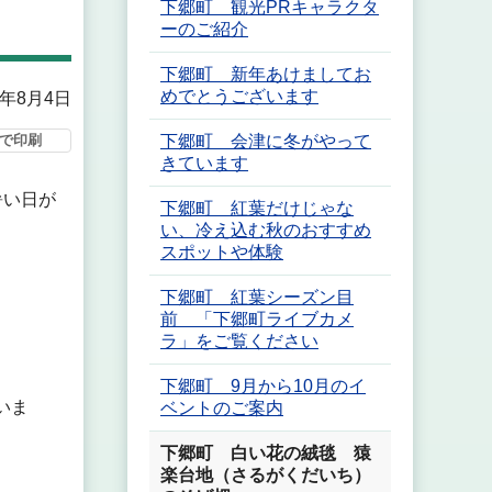
下郷町 観光PRキャラクタ
ーのご紹介
下郷町 新年あけましてお
めでとうございます
5年8月4日
で印刷
下郷町 会津に冬がやって
きています
暑い日が
下郷町 紅葉だけじゃな
い、冷え込む秋のおすすめ
スポットや体験
下郷町 紅葉シーズン目
前 「下郷町ライブカメ
ラ」をご覧ください
下郷町 9月から10月のイ
いま
ベントのご案内
下郷町 白い花の絨毯 猿
楽台地（さるがくだいち）