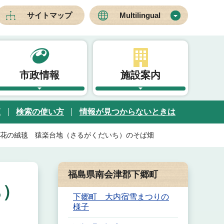
サイトマップ
Multilingual
市政情報
施設案内
覧
検索の使い方
情報が見つからないときは
花の絨毯 猿楽台地（さるがくだいち）のそば畑
福島県南会津郡下郷町
ち）
下郷町 大内宿雪まつりの
様子