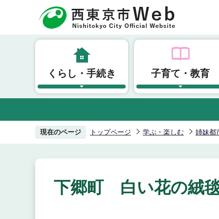
こ
の
ペ
ー
ジ
くらし・手続き
子育て・教育
の
先
頭
で
す
現在のページ
トップページ
学ぶ・楽しむ
姉妹都
下郷町 白い花の絨