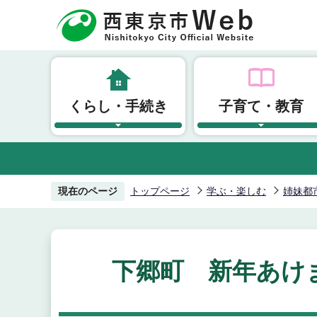
こ
の
ペ
ー
ジ
くらし・手続き
子育て・教育
の
先
頭
で
す
現在のページ
トップページ
学ぶ・楽しむ
姉妹都
下郷町 新年あけ