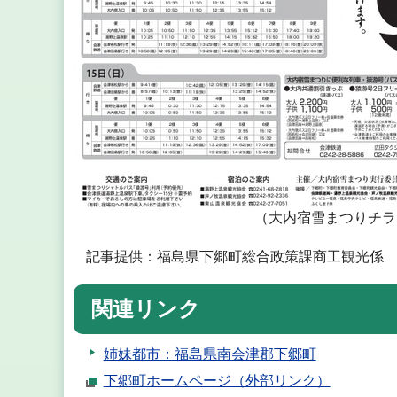
（大内宿雪まつりチラ
記事提供：福島県下郷町総合政策課商工観光係 電話：0
関連リンク
姉妹都市：福島県南会津郡下郷町
下郷町ホームページ（外部リンク）