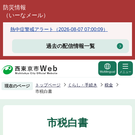
こ
防災情報
の
（いーなメール）
ペ
ー
熱中症警戒アラート（2026-08-07 07:00:09）
ジ
の
過去の配信情報一覧
先
頭
で
Multilingual
メニュー
す
トップページ
くらし・手続き
税金
現在のページ
市税白書
市税白書