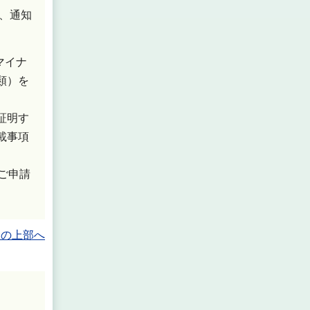
、通知
マイナ
類）を
証明す
載事項
ご申請
ジの上部へ