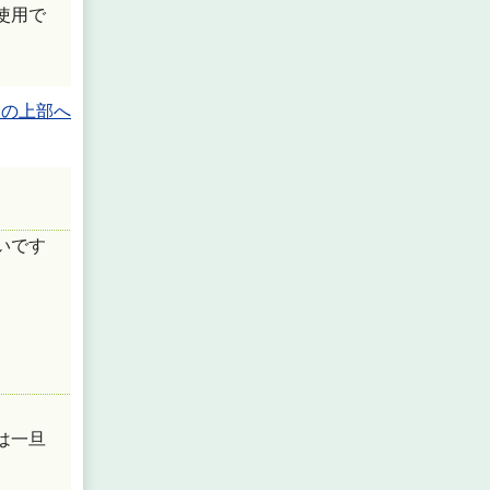
使用で
ジの上部へ
いです
は一旦