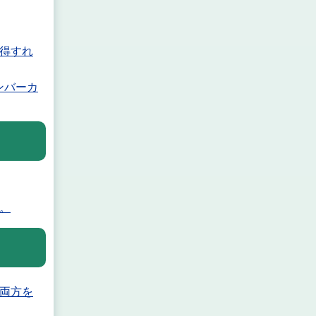
得すれ
ンバーカ
。
両方を