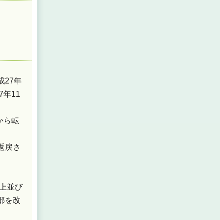
27年
年11
から転
返戻さ
上並び
部を改