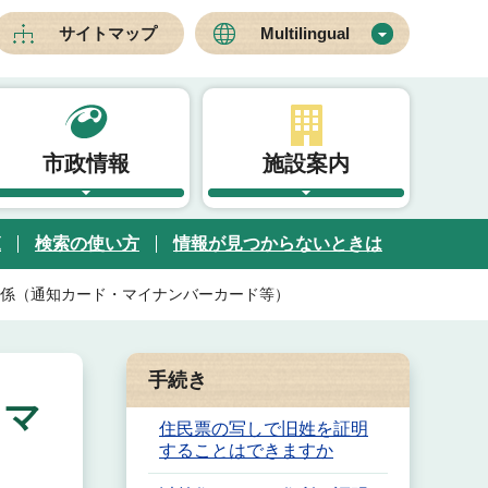
サイトマップ
Multilingual
市政情報
施設案内
覧
検索の使い方
情報が見つからないときは
係（通知カード・マイナンバーカード等）
手続き
・マ
住民票の写しで旧姓を証明
することはできますか