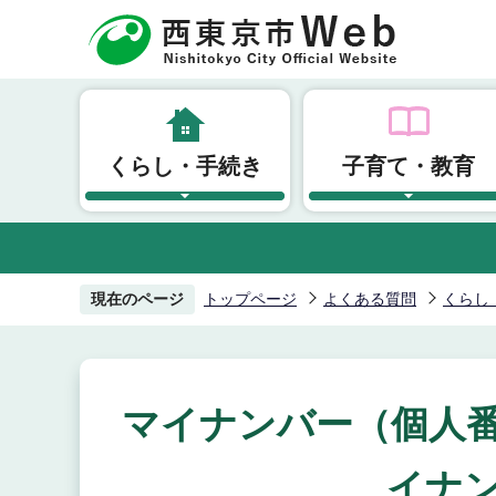
こ
の
ペ
ー
ジ
くらし・手続き
子育て・教育
の
先
頭
で
す
現在のページ
トップページ
よくある質問
くらし
マイナンバー（個人
イナ