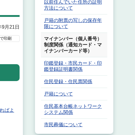
以前住んでいた住所の証明
方法について
戸籍の附票の写しの保存年
限について
年9月21日
で印刷
マイナンバー（個人番号）
制度関係（通知カード・マ
イナンバーカード等）
印鑑登録・市民カード・印
鑑登録証明書関係
住民登録・住民票関係
戸籍について
住民基本台帳ネットワーク
ればよ
システム関係
市民葬儀について