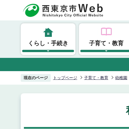
こ
の
ペ
ー
ジ
くらし・手続き
子育て・教育
の
先
頭
で
す
現在のページ
トップページ
子育て・教育
幼稚園