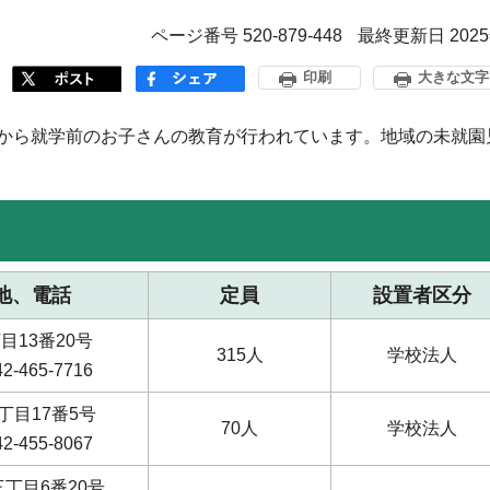
ページ番号 520-879-448
最終更新日 202
印刷
大きな文字
から就学前のお子さんの教育が行われています。地域の未就園
地、電話
定員
設置者区分
目13番20号
315人
学校法人
-465-7716
丁目17番5号
70人
学校法人
-455-8067
丁目6番20号