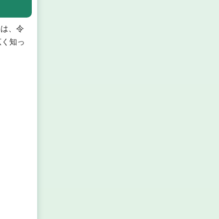
）
は、令
広く知っ