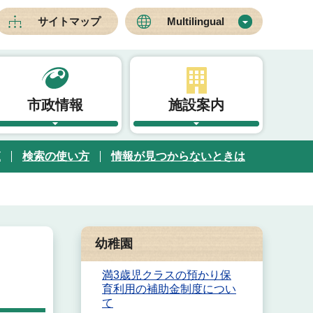
サイトマップ
Multilingual
市政情報
施設案内
覧
検索の使い方
情報が見つからないときは
幼稚園
満3歳児クラスの預かり保
育利用の補助金制度につい
て