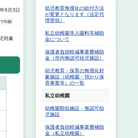
幼児教育無償化の給付方法
5年9月3日
が変更となります（法定代
理受領）
で印刷
私立幼稚園等入園料等補助
児対象
金について
保護者負担軽減事業費補助
金（市内無認可幼児施設）
幼児教育・保育の無償化対
象施設（幼稚園・預かり保
育事業等）の一覧
私立幼稚園
幼稚園類似施設・無認可幼
児施設
保護者負担軽減事業費補助
金（私立幼稚園）