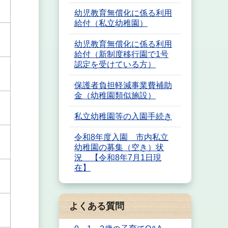
幼児教育無償化に係る利用
給付（私立幼稚園）
幼児教育無償化に係る利用
給付（新制度移行園で1号
認定を受けている方）
保護者負担軽減事業費補助
金（幼稚園類似施設）
私立幼稚園等の入園手続き
令和8年度入園 市内私立
幼稚園の募集（空き）状
況 【令和8年7月1日現
在】
よくある質問