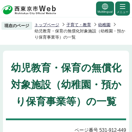
こ
の
Multilingual
メニュー
ペ
トップページ
子育て・教育
幼稚園
現在のページ
ー
幼児教育・保育の無償化対象施設（幼稚園・預か
ジ
り保育事業等）の一覧
の
先
頭
幼児教育・保育の無償化
で
す
対象施設（幼稚園・預か
り保育事業等）の一覧
ページ番号 531-912-449