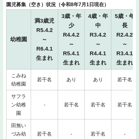
園児募集（空き）状況（令和8年7月1日現在）
3歳・年
4歳・年
5歳・年
満3歳児
少
中
長
R5.4.2
R4.4.2
R3.4.2
R2.4.2
幼稚園
～
～
～
～
R6.4.1
R5.4.1
R4.4.1
R3.4.1
生まれ
生まれ
生まれ
生まれ
こみね
若干名
あり
あり
若干名
幼稚園
サフラ
ン幼稚
-
若干名
若干名
若干名
園
田無い
づみ幼
若干名
-
若干名
-