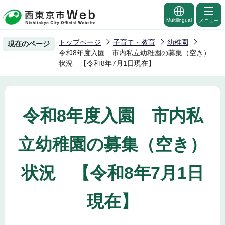
こ
の
Multilingual
メニュー
ペ
トップページ
子育て・教育
幼稚園
現在のページ
ー
令和8年度入園 市内私立幼稚園の募集（空き）
ジ
状況 【令和8年7月1日現在】
の
先
頭
令和8年度入園 市内私
で
す
立幼稚園の募集（空き）
状況 【令和8年7月1日
現在】