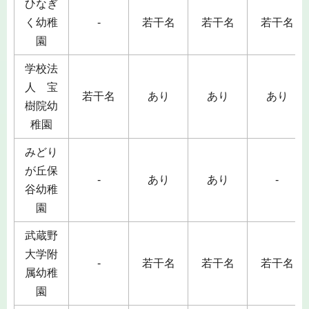
ひなぎ
く幼稚
-
若干名
若干名
若干名
園
学校法
人 宝
若干名
あり
あり
あり
樹院幼
稚園
みどり
が丘保
-
あり
あり
-
谷幼稚
園
武蔵野
大学附
-
若干名
若干名
若干名
属幼稚
園