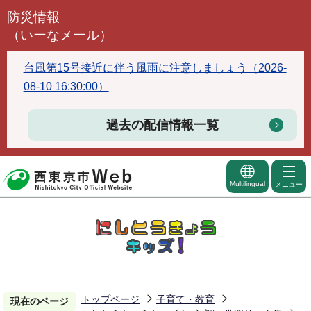
こ
防災情報
の
（いーなメール）
ペ
ー
台風第15号接近に伴う風雨に注意しましょう（2026-
ジ
08-10 16:30:00）
の
先
過去の配信情報一覧
頭
で
す
Multilingual
メニュー
トップページ
子育て・教育
現在のページ