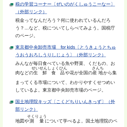
税の学習コーナー〔ぜいのがくしゅうこーなー〕
（外部リンク）
税金ってなんだろう？何に使われているんだろ
う？…など、税についてしらべてみよう。国税庁
のページ。
東京都中央卸売市場 for kids〔とうきょうとちゅ
うおうおろしうりしじょう〕（外部リンク）
みんなが毎日食べている魚や野菜、くだもの、お
せいせんしょくひん
さんち
肉などの
生鮮食品
や花が全国の
産地
から集
まってくる市場について、わかりやすくせつめい
しているよ。東京都中央卸売市場のページ。
国土地理院キッズ〔こくどちりいんきっず〕（外
部リンク）
そくりょう
地図や
測量
について学べるよ。国土地理院のペ