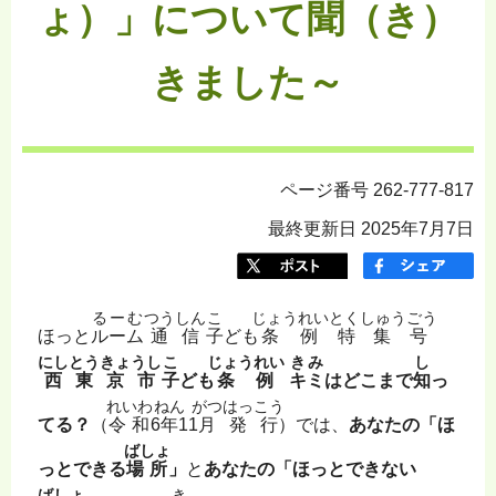
ょ）」について聞（き）
きました～
ページ番号 262-777-817
最終更新日 2025年7月7日
るーむ
つうしん
こ
じょうれい
とくしゅうごう
ほっと
ルーム
通信
子
ども
条例
特集号
にしとうきょうし
こ
じょうれい
きみ
し
西東京市
子
ども
条例
キミ
はどこまで
知
っ
れいわ
ねん
がつ
はっこう
てる？
（
令和
6
年
11
月
発行
）では、
あなたの「ほ
ばしょ
っとできる
場所
」
と
あなたの「ほっとできない
ばしょ
き