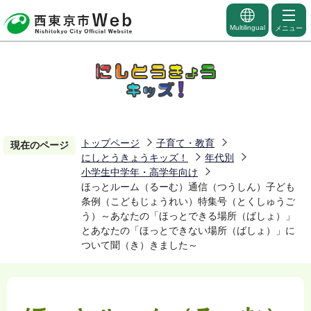
こ
の
Multilingual
メニュー
ペ
ー
ジ
の
先
頭
トップページ
子育て・教育
現在のページ
にしとうきょうキッズ！
年代別
で
小学生中学年・高学年向け
す
ほっとルーム（るーむ）通信（つうしん）子ども
条例（こどもじょうれい）特集号（とくしゅうご
う）～あなたの「ほっとできる場所（ばしょ）」
とあなたの「ほっとできない場所（ばしょ）」に
ついて聞（き）きました～