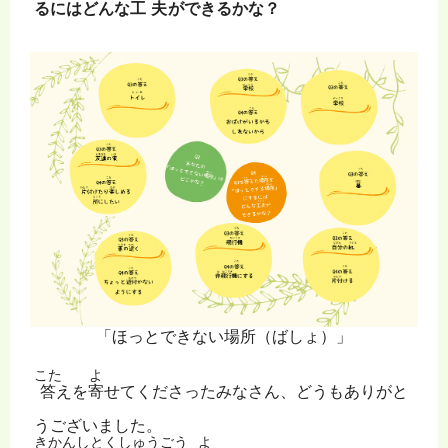
るにはどんな
工夫
ができるかな？
「ほっとできない場所（ばしょ）」
こた
よ
答
えを
寄
せてくださったみなさん、どうもありがと
うございました。
きかんし
とくしゅうごう
よ