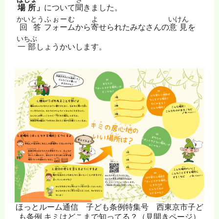
場所
」
について
聞
きました。
かいとう
ふぉーむ
よ
いけん
回答
フォーム
から
寄
せられたみなさんの
意見
を
いちぶ
一部
しょうかいします。
ほっとルーム通信 子ども条例特集号 西東京市子ど
も条例 キミはどこまで知ってる？（見開きページ）