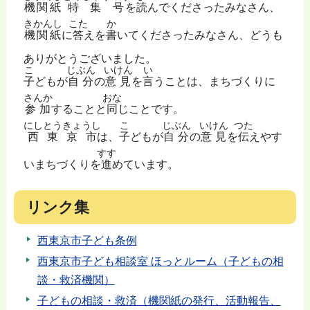
機関紙
特集号
を
読
んでくださったみなさん、
きかんし
こた
か
機関紙
に
答
えを
書
いてくださったみなさん、どうも
ありがとうございました。
こ
じぶん
いけん
い
子
どもが
自分
の
意見
を
言
うことは、まちづくりに
さんか
おな
参加
することと
同
じことです。
にしとうきょうし
こ
じぶん
いけん
つた
西東京市
は、
子
どもが
自分
の
意見
を
伝
えやす
すす
いまちづくりを
進
めています。
リンク集
西東京市子ども条例
西東京市子ども相談室 ほっとルーム（子どもの相
談・救済機関）
子どもの相談・救済（機関紙の発行、活動報告、