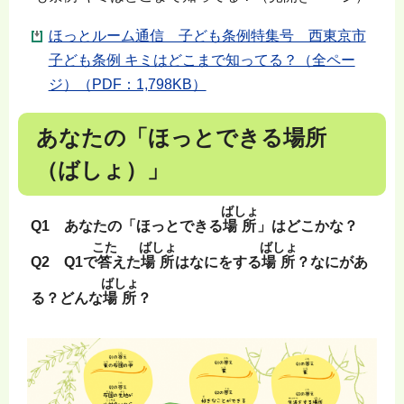
ほっとルーム通信 子ども条例特集号 西東京市
子ども条例 キミはどこまで知ってる？（全ペー
ジ）（PDF：1,798KB）
あなたの「ほっとできる場所
（ばしょ）」
ばしょ
Q1 あなたの「ほっとできる
場所
」はどこかな？
こた
ばしょ
ばしょ
Q2 Q1で
答
えた
場所
はなにをする
場所
？なにがあ
ばしょ
る？どんな
場所
？