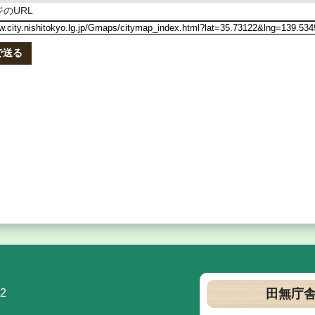
のURL
で送る
2
田無庁