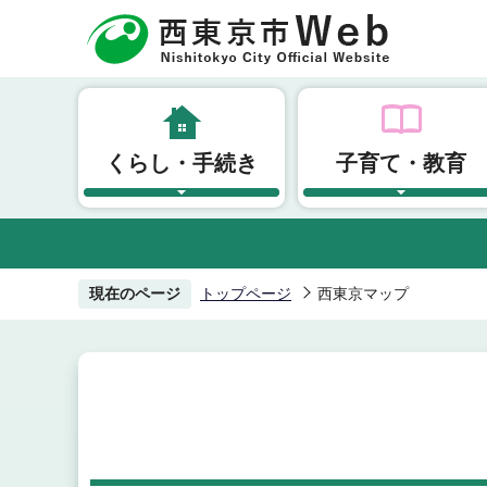
こ
の
ペ
ー
ジ
くらし・手続き
子育て・教育
の
先
頭
で
す
現在のページ
トップページ
西東京マップ