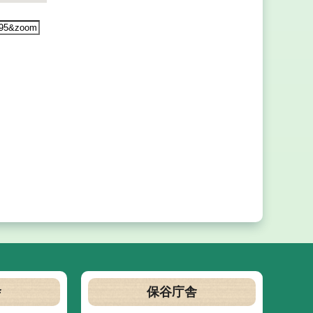
舎
保谷庁舎