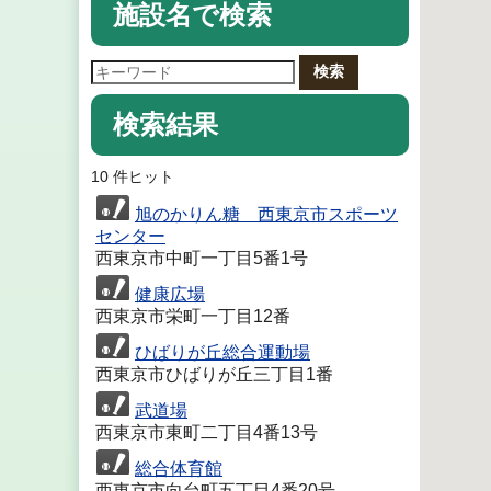
施設名で検索
検索
検索結果
10 件ヒット
旭のかりん糖 西東京市スポーツ
センター
西東京市中町一丁目5番1号
健康広場
西東京市栄町一丁目12番
ひばりが丘総合運動場
西東京市ひばりが丘三丁目1番
武道場
西東京市東町二丁目4番13号
総合体育館
西東京市向台町五丁目4番20号