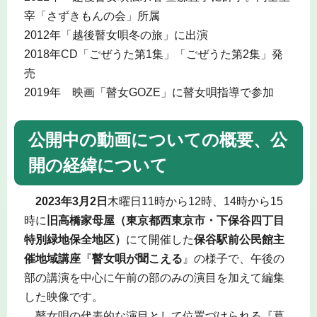
宰「さずきもんの会」所属
2012年「越後瞽女唄冬の旅」に出演
2018年CD「ごぜうた第1集」「ごぜうた第2集」発
売
2019年 映画「瞽女GOZE」に瞽女唄指導で参加
公開中の動画についての概要、公
開の経緯について
2023年3月2日
木曜日11時から12時、14時から15
時に
旧高橋家母屋（東京都西東京市・下保谷四丁目
特別緑地保全地区）
にて開催した
保谷駅前公民館主
催地域講座
『
瞽女唄が聞こえる
』の様子で、午後の
部の講演を中心に午前の部のみの演目を加えて編集
した映像です。
瞽女唄の代表的な演目として位置づけられる『葛