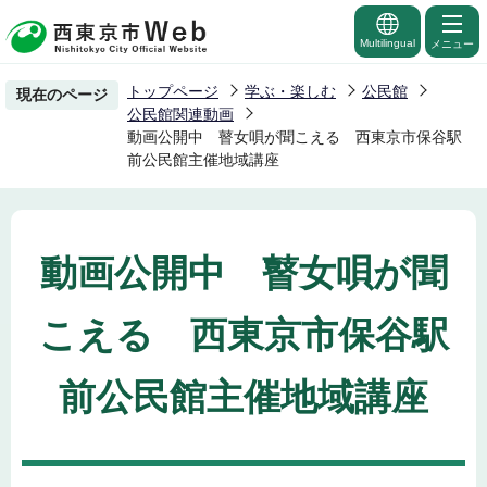
こ
の
Multilingual
メニュー
ペ
トップページ
学ぶ・楽しむ
公民館
現在のページ
ー
公民館関連動画
ジ
動画公開中 瞽女唄が聞こえる 西東京市保谷駅
前公民館主催地域講座
の
先
頭
で
動画公開中 瞽女唄が聞
す
こえる 西東京市保谷駅
前公民館主催地域講座