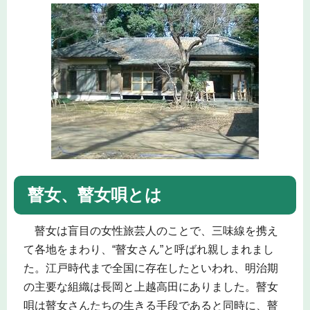
瞽女、瞽女唄とは
瞽女は盲目の女性旅芸人のことで、三味線を携え
て各地をまわり、“瞽女さん”と呼ばれ親しまれまし
た。江戸時代まで全国に存在したといわれ、明治期
の主要な組織は長岡と上越高田にありました。瞽女
唄は瞽女さんたちの生きる手段であると同時に、瞽