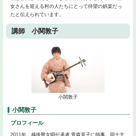
女さんを迎える村の人たちにとって待望の娯楽だっ
たと伝えられています。
講師 小関敦子
小関敦子
小関敦子
プロフィール
2011年 越後瞽女唄伝承者 萱森直子に師事。同士主