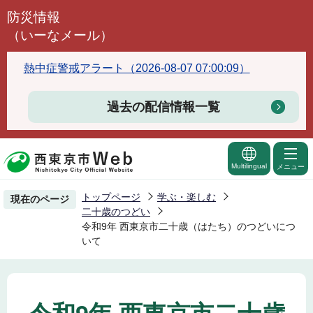
こ
防災情報
の
（いーなメール）
ペ
ー
熱中症警戒アラート（2026-08-07 07:00:09）
ジ
の
過去の配信情報一覧
先
頭
で
Multilingual
メニュー
す
トップページ
学ぶ・楽しむ
現在のページ
二十歳のつどい
令和9年 西東京市二十歳（はたち）のつどいにつ
いて