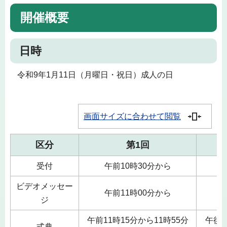
開催概要
日時
令和9年1月11日（月曜日・祝日）成人の日
画面サイズに合わせて閲覧
区分
第1回
受付
午前10時30分から
ビデオメッセー
午前11時00分から
ジ
午前11時15分から11時55分
午後1
式典