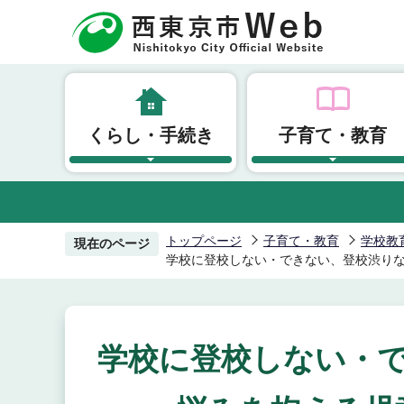
こ
の
ペ
ー
ジ
くらし・手続き
子育て・教育
の
先
頭
で
す
トップページ
子育て・教育
学校教
現在のページ
学校に登校しない・できない、登校渋り
学校に登校しない・