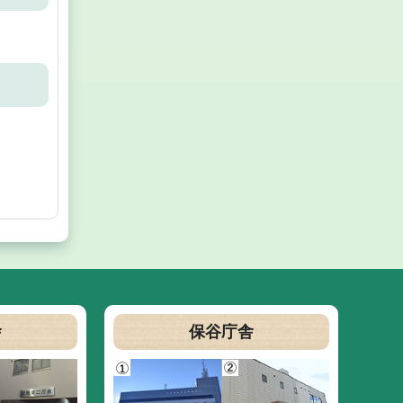
舎
保谷庁舎