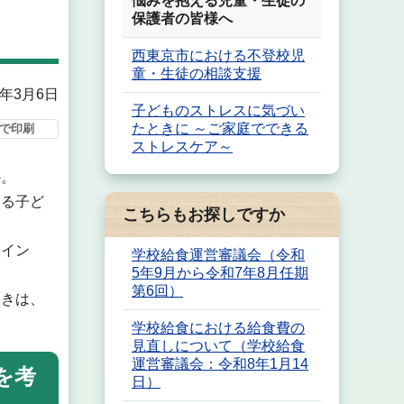
悩みを抱える児童・生徒の
保護者の皆様へ
西東京市における不登校児
童・生徒の相談支援
5年3月6日
子どものストレスに気づい
たときに ～ご家庭でできる
で印刷
ストレスケア～
か。
みる子ど
こちらもお探しですか
ポイン
学校給食運営審議会（令和
5年9月から令和7年8月任期
第6回）
ときは、
学校給食における給食費の
見直しについて（学校給食
運営審議会：令和8年1月14
を考
日）