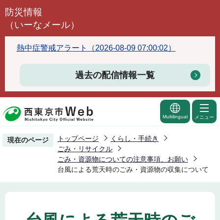
こ
防災情報
の
（いーなメール）
ペ
ー
熱中症警戒アラート（2026-08-09 07:00:02）
ジ
の
過去の配信情報一覧
先
頭
で
Multilingual
メニュー
す
トップページ
くらし・手続き
現在のページ
ごみ・リサイクル
ごみ・資源物についての注意事項、お願い
台風による荒天時のごみ・資源物の収集について