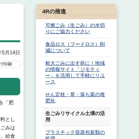
4Rの推進
可燃ごみ（生ごみ）の水切
りにご協力ください
食品ロス（フードロス）削
減について
年5月14日
粗大ごみに出す前に！地域
で印刷
の情報サイト「ジモティ
ー」を活用して手軽にリユ
ース
せん定枝・草・落ち葉の堆
肥化
を「肥
生ごみリサイクル土壌の活
材料とし
用
品ごみは
プラスチック容器包装類の
た、給食
処理