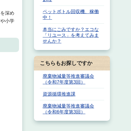
ペットボトル回収機、稼働
解を深め
中！
園や小学
本当にごみですか？エコな
「リユース」を考えてみま
せんか？
こちらもお探しですか
廃棄物減量等推進審議会
（令和7年度第3回）
資源循環推進課
廃棄物減量等推進審議会
（令和6年度第3回）