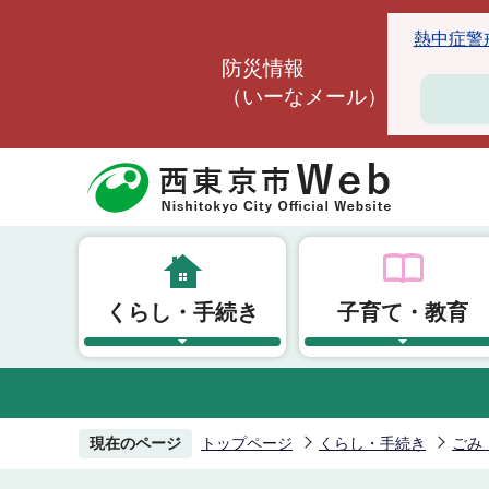
こ
熱中症警戒ア
の
防災情報
ペ
（いーなメール）
ー
ジ
の
先
頭
で
す
くらし・手続き
子育て・教育
現在のページ
トップページ
くらし・手続き
ごみ